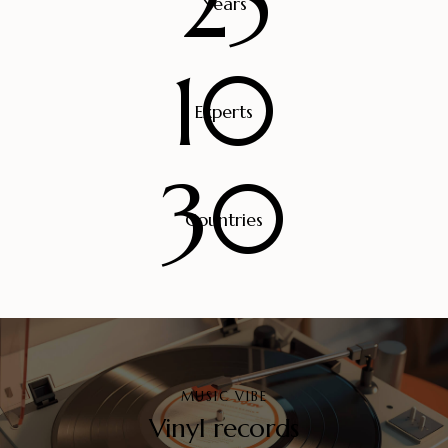
25
Years
10
Experts
30
Countries
MUSIC VIBE
Vinyl records