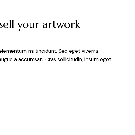
góry
oraz
ell your artwork
do
dołu
aby
zwiększyć
 elementum mi tincidunt. Sed eget viverra
lub
augue a accumsan. Cras sollicitudin, ipsum eget
zmniejszyć
głośność.