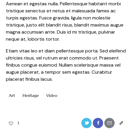
Aenean et egestas nulla. Pellentesque habitant morbi
tristique senectus et netus et malesuada fames ac
turpis egestas. Fusce gravida, ligula non molestie
tristique, justo elit blandit risus, blandit maximus augue
magna accumsan ante. Duis id mi tristique, pulvinar
neque at, lobortis tortor.
Etiam vitae leo et diam pellentesque porta. Sed eleifend
ultricies risus, vel rutrum erat commodo ut. Praesent
finibus congue euismod. Nullam scelerisque massa vel
augue placerat, a tempor sem egestas. Curabitur
placerat finibus lacus.
Art
Heritage
Video
Twitter-
Facebook
Share-
Copy
1