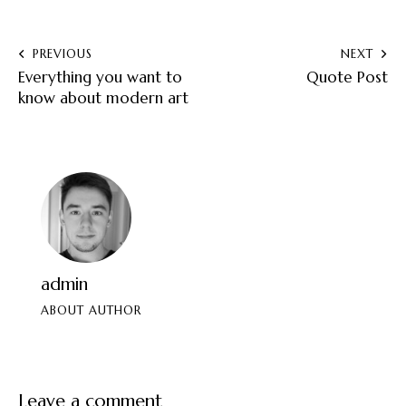
new
email
URL
to
Nawigacja
PREVIOUS
NEXT
clipboa
Everything you want to
Quote Post
wpisu
know about modern art
admin
ABOUT AUTHOR
Leave a comment