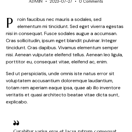
ADMIN
2023-07-27
0
Comments
P
roin faucibus nec mauris a sodales, sed
elementum mi tincidunt. Sed eget viverra egestas
nisi in consequat. Fusce sodales augue a accumsan.
Cras sollicitudin, ipsum eget blandit pulvinar. Integer
tincidunt. Cras dapibus. Vivamus elementum semper
nisi. Aenean vulputate eleifend tellus. Aenean leo ligula,
porttitor eu, consequat vitae, eleifend ac, enim.
Sed ut perspiciatis, unde omnis iste natus error sit
voluptatem accusantium doloremque laudantium,
totam rem aperiam eaque ipsa, quae ab illo inventore
veritatis et quasi architecto beatae vitae dicta sunt,
explicabo.
Curabitur varius eros et lacus rutrum consequat.